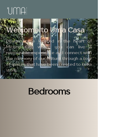
Welcome to Uma Casa
Design house located in the heart of
Mexico City where you can live a
memorable experience and connect with
the memory of our culture through a tour
of spaces that have been created to tell a
story.
Bedrooms