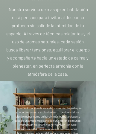
Nuestro servicio de masaje en habitación
está pensado para invitar al descanso
profundo sin salir de la intimidad de tu
espacio. A través de técnicas relajantes y el
uso de aromas naturales, cada sesión
busca liberar tensiones, equilibrar el cuerpo
y acompañarte hacia un estado de calma y
bienestar, en perfecta armonía con la
atmósfera de la casa.
"Hay un solo hotel en la zona de Lomas de Chapultepec
y, acorde con este exclusivo barrio residencial, se
siente menos como un hotel y más como la elegante
casa de un amigo mexicano con una visión del mundo.
Rodeada de abundante vegetación en una calle
tranquila, UMA Casa es una casa de huéspedes
boutique centrada en el diseño, con nueve suites