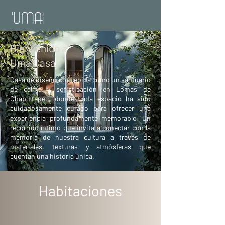
Bienvenido a
Uma Casa
Casa de diseño concebida como un santuario
de calma y sofisticación en Lomas de
Chapultepec, donde cada espacio ha sido
cuidadosamente curado para ofrecer una
experiencia profundamente memorable. Un
recorrido íntimo que invita a conectar con la
memoria de nuestra cultura a través de
materiales, texturas y atmósferas que
cuentan una historia única.
Habitaciones