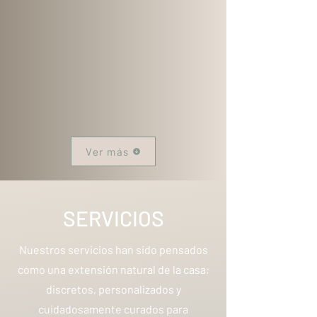
Ver más
SERVICIOS
Nuestros servicios han sido pensados
como una extensión natural de la casa:
discretos, personalizados y
cuidadosamente curados para