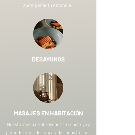
acompañar tu estancia.
DESAYUNOS
MASAJES EN HABITACIÓN
Nuestro menú de desayunos se construye a
partir de frutas de temporada, jugos frescos