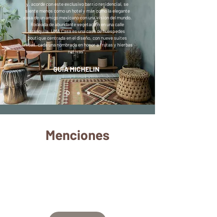
y, acorde con este exclusivo barrio residencial, se
siente menos como un hotel y más como la elegante
casa de un amigo mexicano con una visión del mundo.
Rodeada de abundante vegetación en una calle
tranquila, UMA Casa es una casa de huéspedes
boutique centrada en el diseño, con nueve suites
únicas, cada una nombrada en honor a frutas y hierbas
nativas".
GUÍA MICHELIN
Menciones